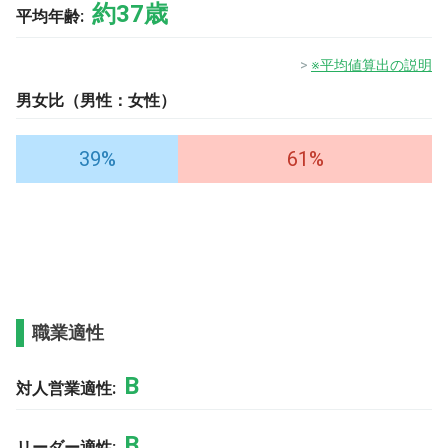
約37歳
平均年齢:
※平均値算出の説明
男女比（男性：女性）
39%
61%
職業適性
B
対人営業適性:
B
リーダー適性: