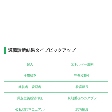
適職診断結果タイプピックアップ
超人
エネルギー過剰
器用貧乏
完璧模範生
経営者・管理者
看護婦長
満点主義感情抑圧
規則重視のカタブツ
公私混同マニュアル
志向散漫