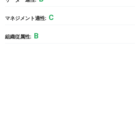
C
マネジメント適性:
B
組織従属性: