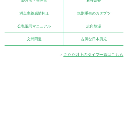
経営者・管理者
看護婦長
満点主義感情抑圧
規則重視のカタブツ
公私混同マニュアル
志向散漫
文武両道
古風な日本男児
２００以上のタイプ一覧はこちら