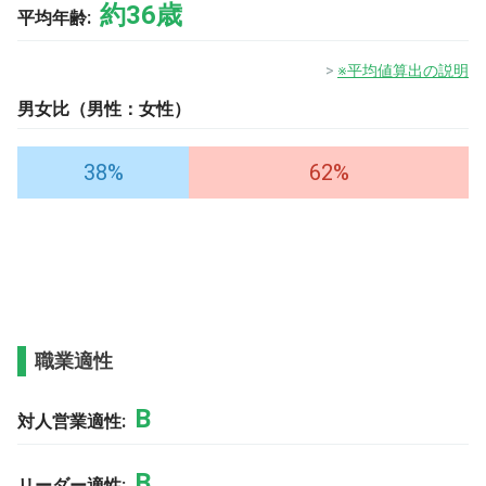
約36歳
平均年齢:
※平均値算出の説明
男女比（男性：女性）
38%
62%
職業適性
B
対人営業適性:
B
リーダー適性: